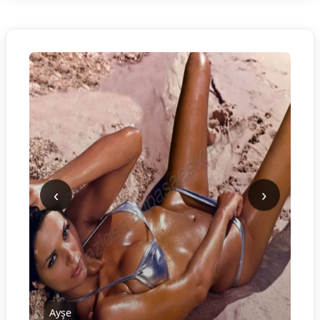
‹
›
Ayşe